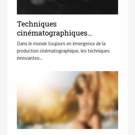
Techniques
cinématographiques
innovantes dans les vidéos
Dans le monde toujours en émergence de la
pour adultes avec actrices
production cinématographique, les techniques
innovantes...
arabes