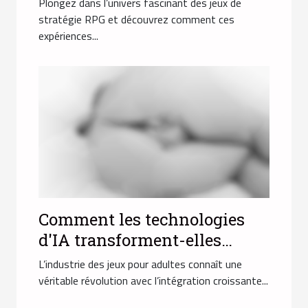
Plongez dans l’univers fascinant des jeux de
décision ?
stratégie RPG et découvrez comment ces
expériences...
Comment les technologies
d'IA transforment-elles
l'industrie des jeux pour
L’industrie des jeux pour adultes connaît une
adultes ?
véritable révolution avec l’intégration croissante...