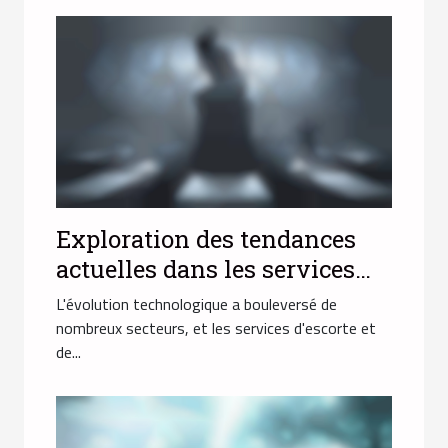
Exploration des tendances
actuelles dans les services
d'escorte et de massage en
L'évolution technologique a bouleversé de
ligne
nombreux secteurs, et les services d'escorte et
de...