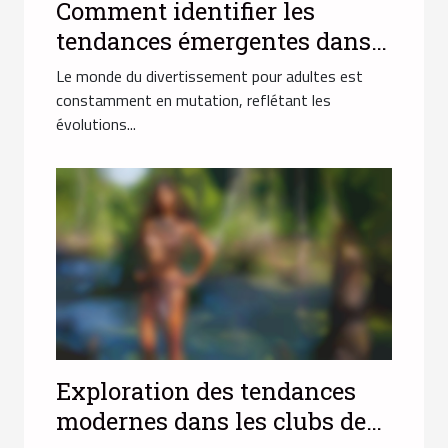
Comment identifier les
tendances émergentes dans
l'industrie du divertissement
Le monde du divertissement pour adultes est
pour adultes en 2025
constamment en mutation, reflétant les
évolutions...
Exploration des tendances
modernes dans les clubs de