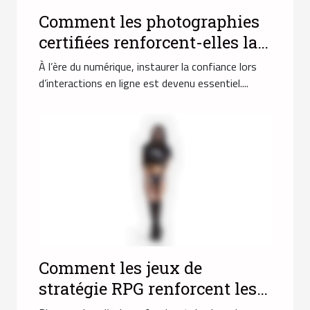
Comment les photographies
certifiées renforcent-elles la
confiance en ligne ?
À l’ère du numérique, instaurer la confiance lors
d’interactions en ligne est devenu essentiel....
Comment les jeux de
stratégie RPG renforcent les
compétences de prise de