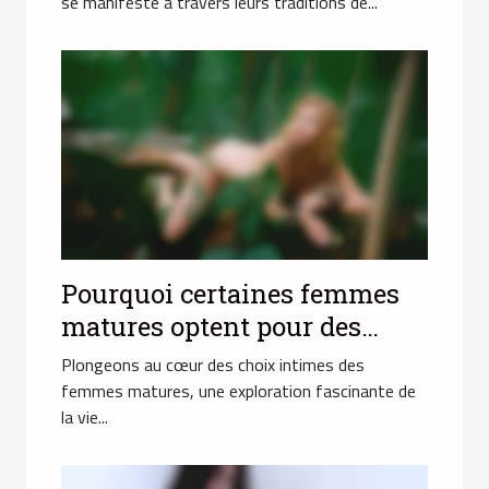
antillaise
se manifeste à travers leurs traditions de...
Pourquoi certaines femmes
matures optent pour des
plans culs d'une soirée ?
Plongeons au cœur des choix intimes des
femmes matures, une exploration fascinante de
la vie...