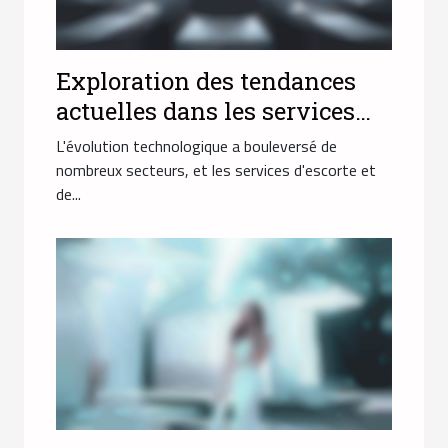
Exploration des tendances
actuelles dans les services
d'escorte et de massage en
L'évolution technologique a bouleversé de
ligne
nombreux secteurs, et les services d'escorte et
de...