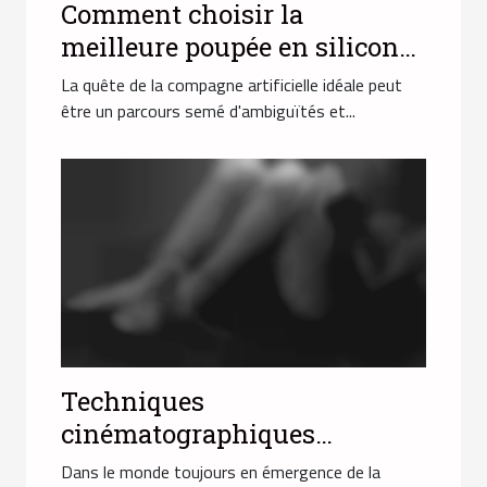
Comment choisir la
meilleure poupée en silicone
pour répondre à vos attentes
La quête de la compagne artificielle idéale peut
?
être un parcours semé d'ambiguïtés et...
Techniques
cinématographiques
innovantes dans les vidéos
Dans le monde toujours en émergence de la