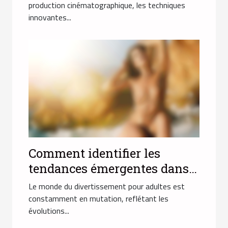
pour adultes avec actrices
production cinématographique, les techniques
innovantes...
arabes
Comment identifier les
tendances émergentes dans
l'industrie du divertissement
Le monde du divertissement pour adultes est
pour adultes en 2025
constamment en mutation, reflétant les
évolutions...