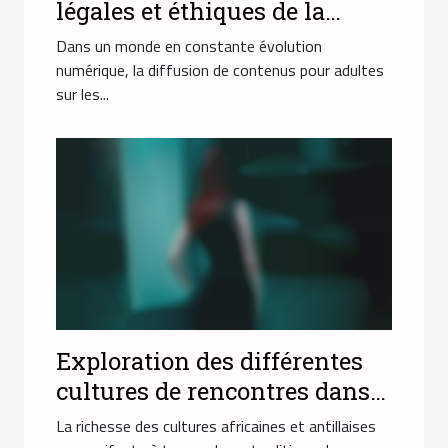
légales et éthiques de la
diffusion de contenus pour
Dans un monde en constante évolution
adultes sur les plateformes
numérique, la diffusion de contenus pour adultes
sur les...
en ligne
Exploration des différentes
cultures de rencontres dans
la communauté africaine et
La richesse des cultures africaines et antillaises