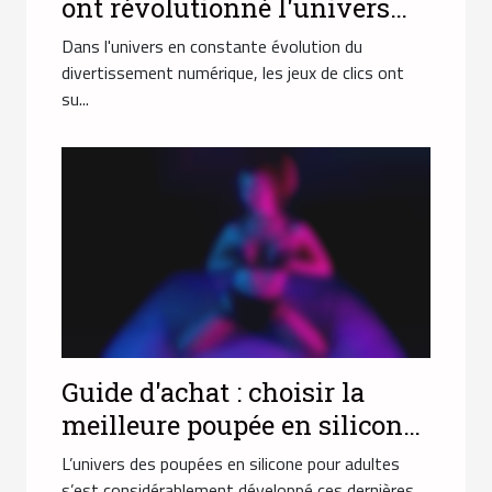
ont révolutionné l'univers
des jeux pour adultes ?
Dans l'univers en constante évolution du
divertissement numérique, les jeux de clics ont
su...
Guide d'achat : choisir la
meilleure poupée en silicone
pour adultes
L’univers des poupées en silicone pour adultes
s’est considérablement développé ces dernières...